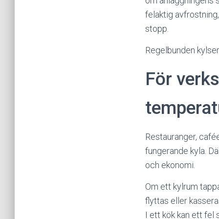
om anläggningens s
felaktig avfrostnin
stopp.
Regelbunden kylserv
För verk
temperatu
Restauranger, cafée
fungerande kyla. Dä
och ekonomi.
Om ett kylrum tappa
flyttas eller kasser
I ett kök kan ett fe