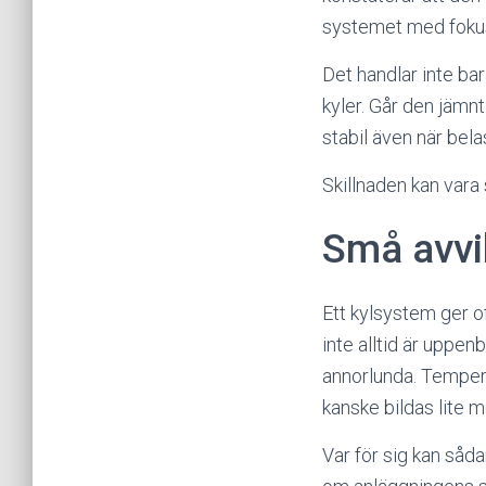
systemet med fokus 
Det handlar inte ba
kyler. Går den jämn
stabil även när bel
Skillnaden kan vara
Små avvik
Ett kylsystem ger of
inte alltid är uppen
annorlunda. Temperat
kanske bildas lite m
Var för sig kan såd