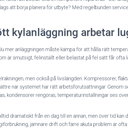
ags att börja planera för utbyte? Med regelbunden service 
tt kylanläggning arbetar l
 Ju mer anläggningen måste kämpa för att hålla rätt temper
m är smutsigt, felinställt eller belastat på fel sätt får ofta 
lräkningen, men också på livslängden. Kompressorer, fläkt
tre när systemet har rätt arbetsförutsättningar. Genom s
eras, kondensorer rengöras, temperaturinställningar ses öv
alltid dramatiskt från en dag till en annan, men över tid kan 
giförbrukning, jämnare drift och färre akuta problem är ofta 