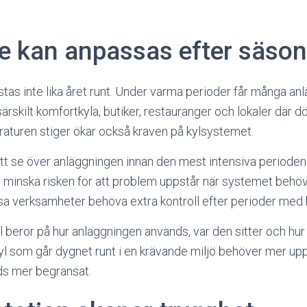
ce kan anpassas efter säso
stas inte lika året runt. Under varma perioder får många an
särskilt komfortkyla, butiker, restauranger och lokaler där d
turen stiger ökar också kraven på kylsystemet.
 att se över anläggningen innan den mest intensiva perioden 
 minska risken för att problem uppstår när systemet behö
a verksamheter behöva extra kontroll efter perioder med 
l beror på hur anläggningen används, var den sitter och hur 
yl som går dygnet runt i en krävande miljö behöver mer u
s mer begränsat.