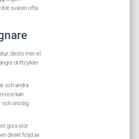
blir svaren ofta
ugnare
atur, desto mer el
längre driftcykler
ar och andra
ervice kan
er och onödig
det göra stor
en direkt följd av