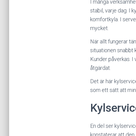
I många verksamhete
stabil, varje dag. I
komfortkyla. I serve
mycket.
När allt fungerar tä
situationen snabbt k
Kunder påverkas. I v
åtgärdat.
Det är här kylservic
som ett sätt att mi
Kylservic
En del ser kylservi
konstaterar att den 