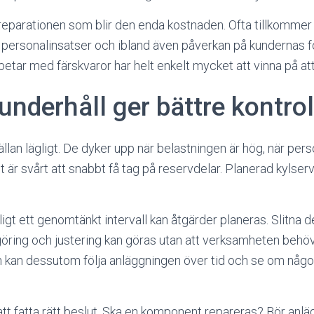
a reparationen som blir den enda kostnaden. Ofta tillkommer 
, personalinsatser och ibland även påverkan på kundernas f
tar med färskvaror har helt enkelt mycket att vinna på att 
underhåll ger bättre kontrol
llan lägligt. De dyker upp när belastningen är hög, när per
det är svårt att snabbt få tag på reservdelar. Planerad kylser
igt ett genomtänkt intervall kan åtgärder planeras. Slitna d
öring och justering kan göras utan att verksamheten behö
n kan dessutom följa anläggningen över tid och se om någo
 att fatta rätt beslut. Ska en komponent repareras? Bör anl