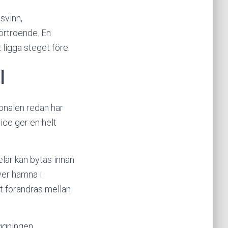
svinn,
örtroende. En
ligga steget före.
l
sonalen redan har
vice ger en helt
elar kan bytas innan
ver hamna i
t förändras mellan
äggningen