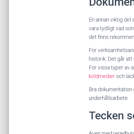
Dokument
En annan viktig del
vara tydligt vad so
det finns rekommen
För verksamhetsansva
historik. Det går a
För vissa typer av 
köldmedier
och läck
Bra dokumentation gö
underhållsarbete.
Tecken s
Även med regelbunde