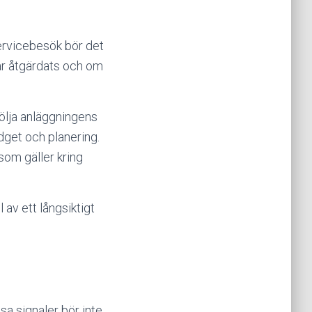
servicebesök bör det
har åtgärdats och om
följa anläggningens
dget och planering.
som gäller kring
 av ett långsiktigt
a signaler bör inte