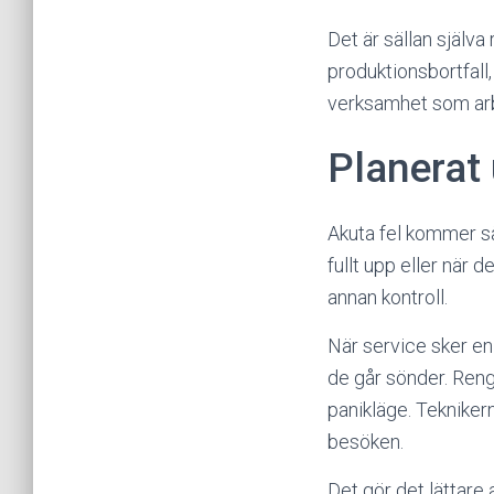
Det är sällan själv
produktionsbortfall
verksamhet som arbe
Planerat 
Akuta fel kommer sä
fullt upp eller när 
annan kontroll.
När service sker enl
de går sönder. Reng
panikläge. Tekniker
besöken.
Det gör det lättare