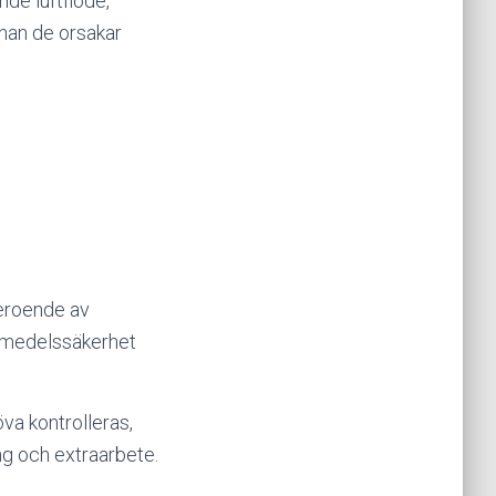
de luftflöde,
nnan de orsakar
beroende av
ivsmedelssäkerhet
va kontrolleras,
ing och extraarbete.