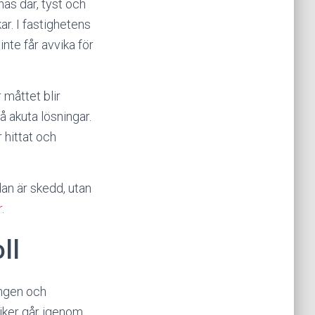
as där, tyst och
ar. I fastighetens
nte får avvika för
 måttet blir
å akuta lösningar.
 hittat och
dan är skedd, utan
r
.
ll
ingen och
niker går igenom