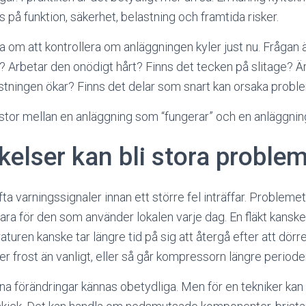
på funktion, säkerhet, belastning och framtida risker.
ra om att kontrollera om anläggningen kyler just nu. Frågan 
t? Arbetar den onödigt hårt? Finns det tecken på slitage? 
astningen ökar? Finns det delar som snart kan orsaka probl
 stor mellan en anläggning som “fungerar” och en anläggnin
elser kan bli stora proble
ta varningssignaler innan ett större fel inträffar. Problemet
bara för den som använder lokalen varje dag. En fläkt kanske 
uren kanske tar längre tid på sig att återgå efter att dörr
er frost än vanligt, eller så går kompressorn längre perioder
ana förändringar kännas obetydliga. Men för en tekniker ka