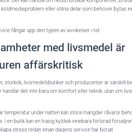
kick. Det kan handla om nedsmutsade komponenter, bristan
g, köldmedieproblem eller slitna delar som behöver bytas i
ice fångar upp den typen av avvikelser i tid.
samheter med livsmedel är
ren affärskritisk
r, storkök, livsmedelsbutiker och producenter är särskilt 
r handlar det inte bara om komfort eller teknik, utan om l
r temperatur under natten kan stora mängder råvaror behö
as. I en butik kan en trasig kyldisk innebära förlorad försäljn
l skapa stress redan innan dagens service har börjat.