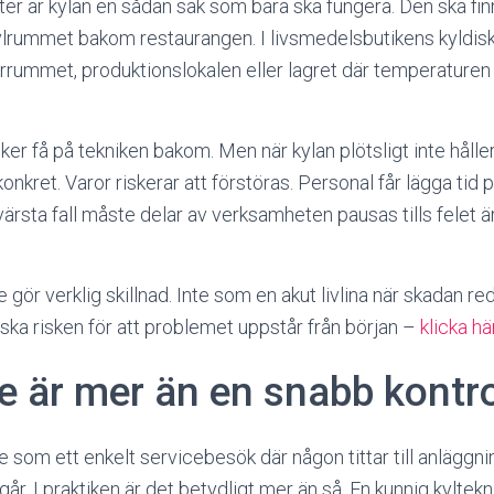
r är kylan en sådan sak som bara ska fungera. Den ska finn
 kylrummet bakom restaurangen. I livsmedelsbutikens kyldisk
rrummet, produktionslokalen eller lagret där temperaturen i
nker få på tekniken bakom. Men när kylan plötsligt inte håller
onkret. Varor riskerar att förstöras. Personal får lägga tid p
ärsta fall måste delar av verksamheten pausas tills felet är
e gör verklig skillnad. Inte som en akut livlina när skadan re
nska risken för att problemet uppstår från början –
klicka hä
e är mer än en snabb kontro
ce som ett enkelt servicebesök där någon tittar till anläggn
går. I praktiken är det betydligt mer än så. En kunnig kyltek