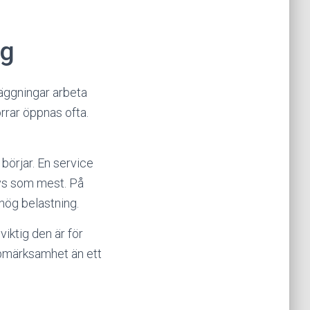
ng
läggningar arbeta
örrar öppnas ofta.
börjar. En service
vs som mest. På
hög belastning.
viktig den är för
ppmärksamhet än ett