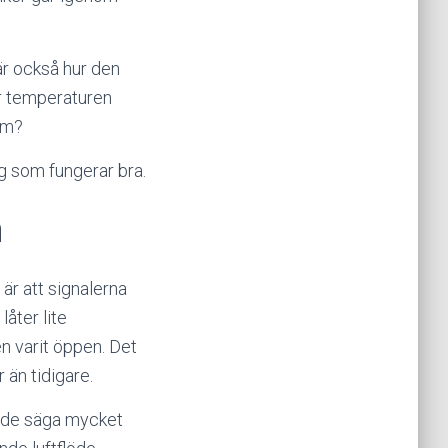
är också hur den
Är temperaturen
em?
g som fungerar bra.
m
 är att signalerna
låter lite
en varit öppen. Det
 än tidigare.
n de säga mycket