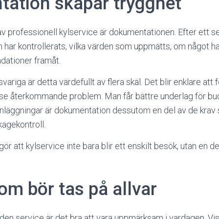
ation skapar trygghet
 av professionell kylservice är dokumentationen. Efter ett 
m har kontrollerats, vilka värden som uppmätts, om något 
dationer framåt.
riga är detta värdefullt av flera skäl. Det blir enklare att 
tt se återkommande problem. Man får bättre underlag för bu
anläggningar är dokumentation dessutom en del av de krav 
agekontroll.
r att kylservice inte bara blir ett enskilt besök, utan en del
om bör tas på allvar
n service är det bra att vara uppmärksam i vardagen. Viss