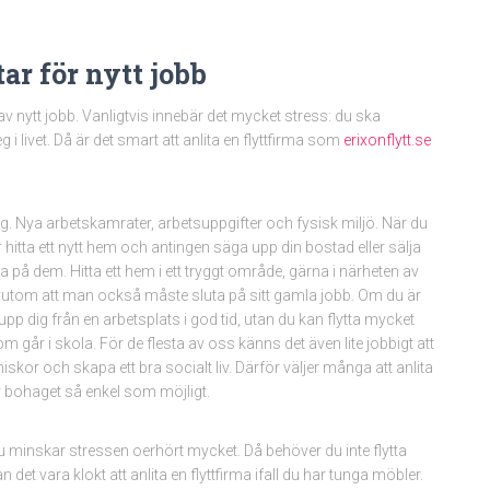
tar för nytt jobb
av nytt jobb. Vanligtvis innebär det mycket stress: du ska
eg i livet. Då är det smart att anlita en flyttfirma som
erixonflytt.se
ing. Nya arbetskamrater, arbetsuppgifter och fysisk miljö. När du
er hitta ett nytt hem och antingen säga upp din bostad eller sälja
a på dem. Hitta ett hem i ett tryggt område, gärna i närheten av
Förutom att man också måste sluta på sitt gamla jobb. Om du är
upp dig från en arbetsplats i god tid, utan du kan flytta mycket
 går i skola. För de flesta av oss känns det även lite jobbigt att
kor och skapa ett bra socialt liv. Därför väljer många att anlita
n av bohaget så enkel som möjligt.
 du minskar stressen oerhört mycket. Då behöver du inte flytta
n det vara klokt att anlita en flyttfirma ifall du har tunga möbler.