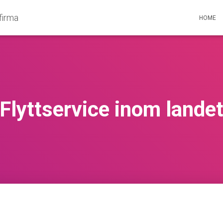
tfirma
HOME
Flyttservice inom lande