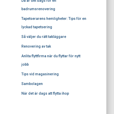
Då är det dags för en
badrumsrenovering
Tapetserarens hemligheter: Tips för en
lyckad tapetsering
Så väljer du rätt takläggare
Renovering av tak
Anlita flyttfirma när du flyttar för nytt
jobb
Tips vid magasinering
Sambolagen
När det är dags att flytta ihop