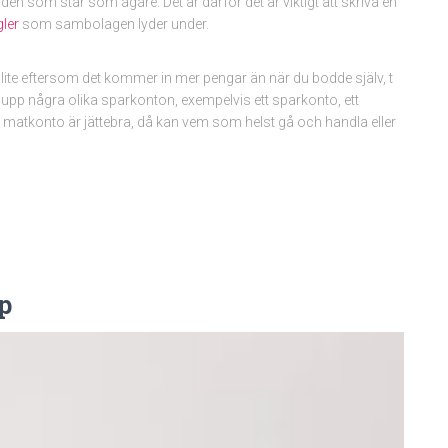
en som står som ägare. Det är därför det är viktigt att skriva en
ler
som sambolagen lyder under.
te eftersom det kommer in mer pengar än när du bodde själv, t
upp några olika sparkonton, exempelvis ett sparkonto, ett
matkonto är jättebra, då kan vem som helst gå och handla eller
op