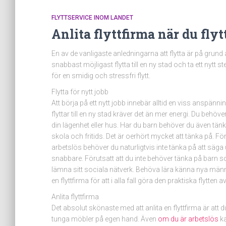
FLYTTSERVICE INOM LANDET
Anlita flyttfirma när du flyt
En av de vanligaste anledningarna att flytta är på grund 
snabbast möjligast flytta till en ny stad och ta ett nytt st
för en smidig och stressfri flytt.
Flytta för nytt jobb
Att börja på ett nytt jobb innebär alltid en viss anspänn
flyttar till en ny stad kräver det än mer energi. Du behöv
din lägenhet eller hus. Har du barn behöver du även tänk
skola och fritids. Det är oerhört mycket att tänka på. 
arbetslös behöver du naturligtvis inte tänka på att säga 
snabbare. Förutsatt att du inte behöver tänka på barn som
lämna sitt sociala nätverk. Behöva lära känna nya männis
en flyttfirma för att i alla fall göra den praktiska flytte
Anlita flyttfirma
Det absolut skönaste med att anlita en flyttfirma är att
tunga möbler på egen hand. Även
om du är arbetslös
ka