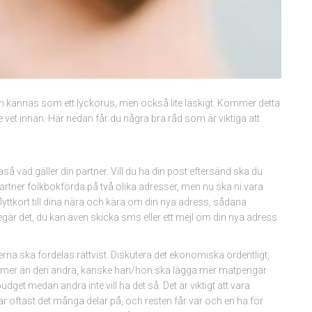
 kan kännas som ett lyckorus, men också lite läskigt. Kommer detta
te vet innan. Här nedan får du några bra råd som är viktiga att
ikaså vad gäller din partner. Vill du ha din post eftersänd ska du
artner folkbokförda på två olika adresser, men nu ska ni vara
ttkort till dina nära och kära om din nya adress, sådana
begär det, du kan även skicka sms eller ett mejl om din nya adress.
ifterna ska fördelas rättvist. Diskutera det ekonomiska ordentligt,
ket mer än den andra, kanske han/hon ska lägga mer matpengar
dget medan andra inte vill ha det så. Det är viktigt att vara
 oftast det många delar på, och resten får var och en ha för