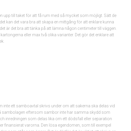
gen upp till taket för att få rum med så mycket som möjligt. Sätt de
ådet kan det vara bra att skapa en mittgång för att enklare kunna
rådet är det bra att tänka på att lämna någon centimeter till väggen.
rtongerna eller max två olika varianter. Det gör det enklare att
ek.
 inte ett samboavtal skrivs under om att sakerna ska delas vid
koll på sambolagen eftersom sambor inte har samma skydd som
 inredningen som delas lika om ett dödsfall eller separation
eller finansierat varorna. Den lösa egendomen, som till exempel