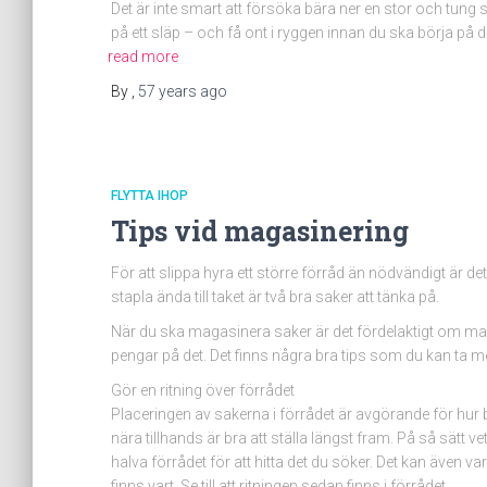
Det är inte smart att försöka bära ner en stor och tung 
på ett släp – och få ont i ryggen innan du ska börja på di
read more
By
,
57 years
ago
FLYTTA IHOP
Tips vid magasinering
För att slippa hyra ett större förråd än nödvändigt är det 
stapla ända till taket är två bra saker att tänka på.
När du ska magasinera saker är det fördelaktigt om ma
pengar på det. Det finns några bra tips som du kan ta me
Gör en ritning över förrådet
Placeringen av sakerna i förrådet är avgörande för hur b
nära tillhands är bra att ställa längst fram. På så sätt
halva förrådet för att hitta det du söker. Det kan även va
finns vart. Se till att ritningen sedan finns i förrådet.