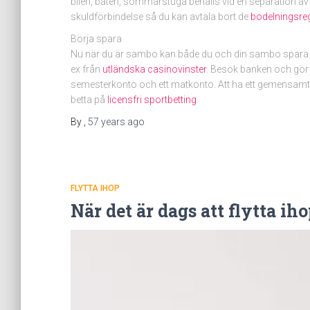
bilen, båten, sommarstuga behålls vid en separation av d
skuldförbindelse så du kan avtala bort de
bodelningsreg
Börja spara
Nu när du är sambo kan både du och din sambo spara li
ex från
utländska casinovinster
. Besök banken och gör 
semesterkonto och ett matkonto. Att ha ett gemensamt 
betta på
licensfri sportbetting
.
By
,
57 years
ago
FLYTTA IHOP
När det är dags att flytta ih