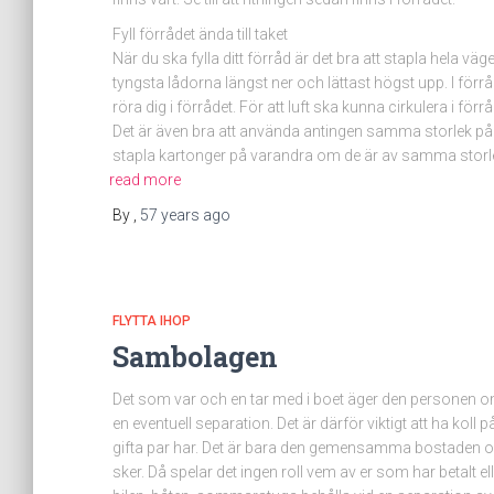
Fyll förrådet ända till taket
När du ska fylla ditt förråd är det bra att stapla hela vä
tyngsta lådorna längst ner och lättast högst upp. I förr
röra dig i förrådet. För att luft ska kunna cirkulera i för
Det är även bra att använda antingen samma storlek på ka
stapla kartonger på varandra om de är av samma storl
read more
By
,
57 years
ago
FLYTTA IHOP
Sambolagen
Det som var och en tar med i boet äger den personen om
en eventuell separation. Det är därför viktigt att ha 
gifta par har. Det är bara den gemensamma bostaden och
sker. Då spelar det ingen roll vem av er som har betalt 