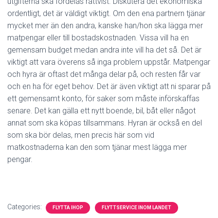
utgifterna ska fördelas rättvist. Diskutera det ekonomiska
ordentligt, det är väldigt viktigt. Om den ena partnern tjänar
mycket mer än den andra, kanske han/hon ska lägga mer
matpengar eller till bostadskostnaden. Vissa vill ha en
gemensam budget medan andra inte vill ha det så. Det är
viktigt att vara överens så inga problem uppstår. Matpengar
och hyra är oftast det många delar på, och resten får var
och en ha för eget behov. Det är även viktigt att ni sparar på
ett gemensamt konto, för saker som måste införskaffas
senare. Det kan gälla ett nytt boende, bil, båt eller något
annat som ska köpas tillsammans. Hyran är också en del
som ska bör delas, men precis här som vid
matkostnaderna kan den som tjänar mest lägga mer
pengar.
Categories:
FLYTTA IHOP
FLYTTSERVICE INOM LANDET