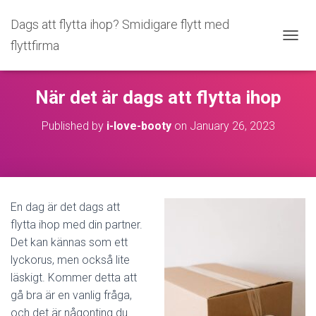
Dags att flytta ihop? Smidigare flytt med
flyttfirma
T
O
G
G
När det är dags att flytta ihop
L
E
Published by
i-love-booty
on
January 26, 2023
N
A
V
I
G
A
En dag är det dags att
T
I
flytta ihop med din partner.
O
Det kan kännas som ett
N
lyckorus, men också lite
läskigt. Kommer detta att
gå bra är en vanlig fråga,
och det är någonting du