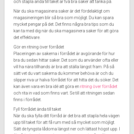
och stapla ända till taket är två bra saker att tänka på.
När du ska magasinera saker är det fördelaktigt om
magasineringen blir så bra som möjligt. Du kan spara
mycket pengar på det. Det finns några bra tips som du
kan ta med dig när du ska magasinera saker för att göra
det effektivare.
Gör en ritning över förrådet
Placeringen av sakerna i förrådet är avgörande för hur
bra du sedan hittar saker. Det som du använder ofta eller
vill ha nära tillhands är bra att ställa längst fram. På så
sätt vet du vart sakerna du kommer behöva är och du
slipper riva ur halva förrådet för att hitta det du söker. Det
kan även vara en bra idé att göra en
ritning över förrådet
och rita in vad som finns vart. Se till att ritningen sedan
finns i förrådet.
Fyll förrådet ända till taket
När du ska fylla ditt förråd är det bra att stapla hela vägen
upp till taket för att få rum med så mycket som möjligt.
Sätt de tyngsta lådorna längst ner och lättast högst upp. I