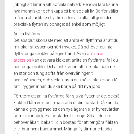
jobbigt att lämna sitt sociala nätverk. Behöva lära känna
nya människor och skapa ett bra socialt liv. Därför väljer
många att anlita en flyttfirma för att i alla fall göra den
praktiska flytten av bohaget så enkel som möjligt.
Anlita flyttfirma
Det absolut skönaste med att anlita en flyttfirma är att du
minskar stressen oerhört mycket. Då behöver du inte
flytta tunga möbler på egen hand. Även
om du är
arbetslös
kan det vara klokt att anlita en flyttfirma ifall du
har tunga möbler. Det är inte smart att försöka bära ner
en stor och tung soffa från övervåningen till
nedervåningen, och sedan lasta den på ett släp – och få
ont i ryggen innan du ska börja på ditt nya jobb.
Förutom att anlita flyttfirma för själva flytten är det också
klokt att låta en städfirma städa ur din bostad. Då kan du
känna dig trygg med att den nya ägaren eller hyresvärden
som ska inspektera bostaden blir nöjd. Så att du inte
behöver åka tillbaka till din bostad för att rengöra fläkten
eller brunnen i badrummet. Många flyttfirmor erbjuder