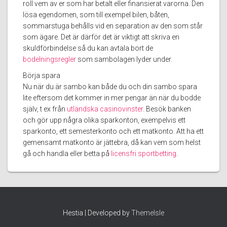
roll vem av er som har betalt eller finansierat varorna. Den
lösa egendomen, som till exempel bilen, båten,
sommarstuga behålls vid en separation av den som står
som ägare. Det är därför det är viktigt att skriva en
skuldförbindelse så du kan avtala bort de
bodelningsregler
som sambolagen lyder under.
Börja spara
Nu när du är sambo kan både du och din sambo spara
lite eftersom det kommer in mer pengar än när du bodde
själv, t ex från
utländska casinovinster
. Besök banken
och gör upp några olika sparkonton, exempelvis ett
sparkonto, ett semesterkonto och ett matkonto. Att ha ett
gemensamt matkonto är jättebra, då kan vem som helst
gå och handla eller betta på
licensfri sportbetting
.
Hestia | Developed by
ThemeIsle