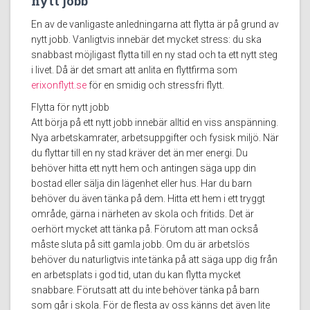
nytt jobb
En av de vanligaste anledningarna att flytta är på grund av
nytt jobb. Vanligtvis innebär det mycket stress: du ska
snabbast möjligast flytta till en ny stad och ta ett nytt steg
i livet. Då är det smart att anlita en flyttfirma som
erixonflytt.se
för en smidig och stressfri flytt.
Flytta för nytt jobb
Att börja på ett nytt jobb innebär alltid en viss anspänning.
Nya arbetskamrater, arbetsuppgifter och fysisk miljö. När
du flyttar till en ny stad kräver det än mer energi. Du
behöver hitta ett nytt hem och antingen säga upp din
bostad eller sälja din lägenhet eller hus. Har du barn
behöver du även tänka på dem. Hitta ett hem i ett tryggt
område, gärna i närheten av skola och fritids. Det är
oerhört mycket att tänka på. Förutom att man också
måste sluta på sitt gamla jobb. Om du är arbetslös
behöver du naturligtvis inte tänka på att säga upp dig från
en arbetsplats i god tid, utan du kan flytta mycket
snabbare. Förutsatt att du inte behöver tänka på barn
som går i skola. För de flesta av oss känns det även lite