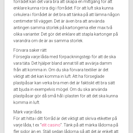
förrådet kan det vara bra att skapa en mittgång för att
enklare kunna röra dig i förrådet. För att luft ska kunna
cirkulera i förrådet är det bra att tänka på att lämna någon
centimeter till väggen. Det är även bra att använda
antingen samma storlek på kartongerna eller max två
olika varianter. Det gör det enklare att stapla kartonger på
varandra om de är av samma storlek.
Förvara saker rätt
Försegla varje låda med förpackningstejp för att de ska
vara täta. Det hjälper bland annat till att avvärja damm
från att komma in. Om du ska förvara textilier är det
viktigt att det kan komma in luft. Att ha förseglade
plastpåsar kan verka bra men det är faktiskt ett bra sätt
att bjuda in exempelvis mögel. Om du ska använda
plastpåsar gör då små hål i plasten för att det ska kunna
komma in luft.
Märk varje låda
För att hitta i ditt förråd är det viktigt att skriva etiketter på
varje låda, t ex “
elit casino
“. Tänk på att märka lådorna på
fler sidor än en. Ställ sedan lådorna så att det är enkelt att